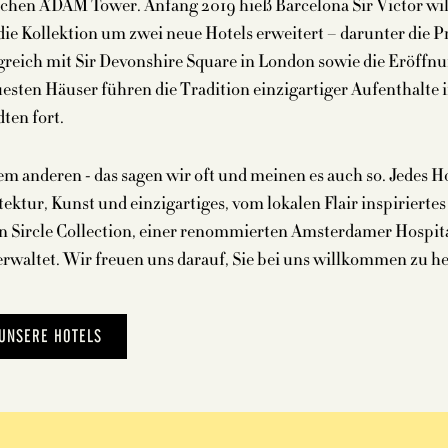
schen A’DAM Tower. Anfang 2019 hieß Barcelona Sir Victor w
ie Kollektion um zwei neue Hotels erweitert – darunter die 
greich mit Sir Devonshire Square in London sowie die Eröffnu
esten Häuser führen die Tradition einzigartiger Aufenthalte 
ten fort.
dem anderen - das sagen wir oft und meinen es auch so. Jedes 
ektur, Kunst und einzigartiges, vom lokalen Flair inspiriertes 
n Sircle Collection, einer renommierten Amsterdamer Hospit
rwaltet. Wir freuen uns darauf, Sie bei uns willkommen zu h
UNSERE HOTELS