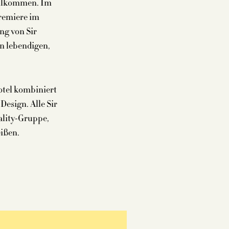
illkommen. Im
Premiere im
ng von Sir
in lebendigen,
Hotel kombiniert
Design. Alle Sir
ality-Gruppe,
eißen.