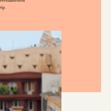
teressantesten
rip.