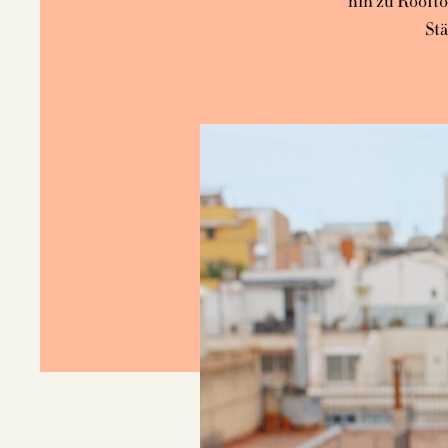
hin zu Roofto
Stä