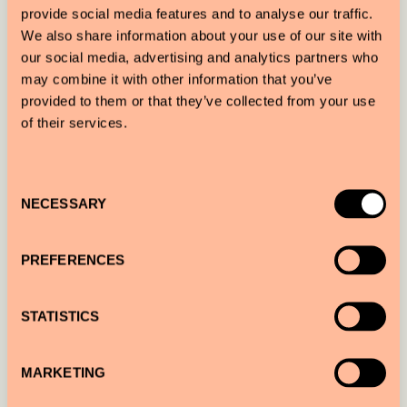
provide social media features and to analyse our traffic.
We also share information about your use of our site with
our social media, advertising and analytics partners who
may combine it with other information that you’ve
provided to them or that they’ve collected from your use
of their services.
MIT ÖFFENTLICHEN VERKEHRSMITTELN
Nehmen Sie vom Hauptbahnhof aus die Metro 52
Consent
und steigen Sie in De Pijp aus. Von dieser
NECESSARY
Selection
Haltestelle sind es nur fünf Gehminuten zum
Hotel. Google Maps zeigt Ihnen die genauen
PREFERENCES
Zeiten an. Sie können auch problemlos die Nord-
Süd-Metro nehmen, die zwei Minuten vom Sir
STATISTICS
Albert entfernt an der Ecke Ferdinand Bolstraat
und Albert Cuypstraat hält.
MARKETING