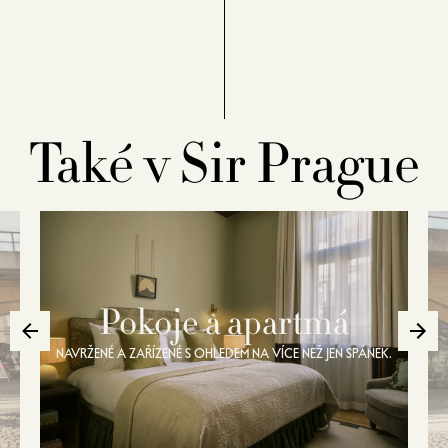
Také v Sir Prague
Pokoje a apartmá
NAVRŽENÉ A ZAŘÍZENÉ S OHLEDEM NA VÍCE NEŽ JEN SPÁNEK.