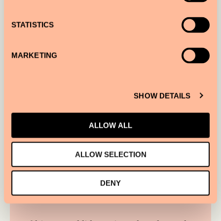
STATISTICS
MARKETING
Z útulného baru se snadno přesunete na čerstvý
vzduch do našeho prostorného dvora
SHOW DETAILS
ALLOW ALL
ALLOW SELECTION
DENY
COURTYARD BAR