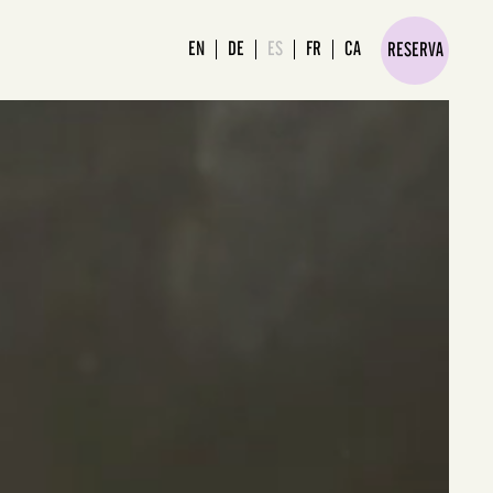
R EXPLORE
CONTACTO & PARKING
CITY GUIDE
EN
DE
ES
FR
CA
RESERVA