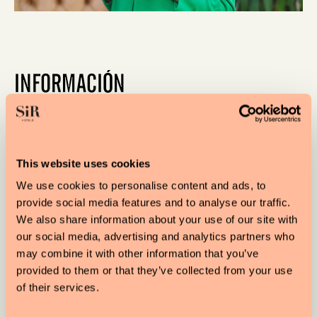
INFORMACIÓN
DURACIÓN:
2 hours
This website uses cookies
PRECIO:
We use cookies to personalise content and ads, to
220 euros por 2 horas, sin incluir entradas a los
provide social media features and to analyse our traffic.
We also share information about your use of our site with
museos
our social media, advertising and analytics partners who
may combine it with other information that you’ve
PARTICIPANTES:
provided to them or that they’ve collected from your use
1 - 6
of their services.