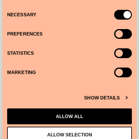
Consent
NECESSARY
Selection
PREFERENCES
STATISTICS
MARKETING
SHOW DETAILS
¿TE INTERESA PARTICIPAR?
¡RELLENA EL FORMULARIO DE
ALLOW ALL
ABAJO!
ALLOW SELECTION