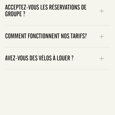
ACCEPTEZ-VOUS LES RÉSERVATIONS DE
GROUPE ?
ici
d'IZAKAYA Asian Kitchen
gme.albert@sirhotels.com
COMMENT FONCTIONNENT NOS TARIFS?
ici
Nous proposons deux tarifs. Avec les tarifs flexibles,
vous pouvez modifier ou annuler votre réservation sans
AVEZ-VOUS DES VÉLOS À LOUER ?
frais. Avec les tarifs non remboursables, vous pouvez
modifier ou annuler votre réservation moyennant des
frais. Le choix vous appartient entièrement. Pour en
savoir plus, cliquez
ici